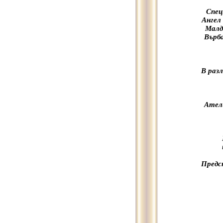
Спец
Ангел
Малд
Върб
В раз
Атели
Предс