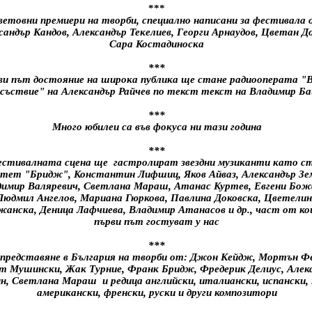
***
ветовни премиери на творби, специално написани за фестивала 
сандър Кандов, Александър Текелиев, Георги Арнаудов, Цветан До
Сара Костадиноска
***
ви път достояние на широка публика ще стане радиооперата 
съствие" на Александър Райчев по текст текст на Владимир Б
***
Много юбилеи са във фокуса ни тази година
***
естивалната сцена ще гастролират звездни музиканти като с
ртет "Бридж", Константин Лифшиц, Яков Айваз, Александър Зе
имир Валяревич, Светлана Мараш, Атанас Куртев, Евгени Бож
Людмил Ангелов, Мариана Гюркова, Павлина Доковска, Цветелин
анска, Деница Лафчиева, Владимир Атанасов и др., част от ко
първи път гостуват у нас
***
представяне в България на творби от: Джон Кейдж, Мортън Ф
т Мушински, Жак Турние, Франк Бридж, Фредерик Делиус, Алек
н, Светлана Мараш и редица английски, италиански, испански, 
американски, френски, руски и други композитори