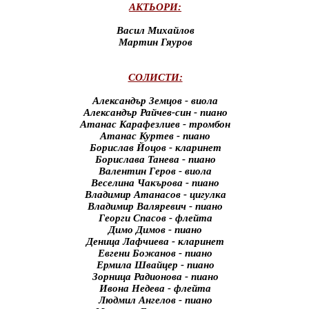
АКТЬОРИ:
Васил Михайлов
Мартин Гяуров
СОЛИСТИ:
Александър Земцов - виола
Александър Райчев-син - пиано
Атанас Карафезлиев - тромбон
Атанас Куртев - пиано
Борислав Йоцов - кларинет
Борислава Танева - пиано
Валентин Геров - виола
Веселина Чакърова - пиано
Владимир Атанасов - цигулка
Владимир Валяревич - пиано
Георги Спасов - флейта
Димо Димов - пиано
Деница Лафчиева - кларинет
Евгени Божанов - пиано
Ермила Швайцер - пиано
Зорница Радионова - пиано
Ивона Недева - флейта
Людмил Ангелов - пиано