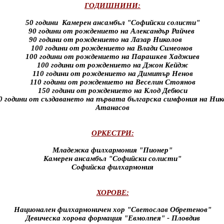
ГОДИШНИНИ:
50 години Камерен ансамбъл "Софийски солисти"
90 години от рождението на Александър Райчев
90 години от рождението на Лазар Николов
100 години от рождението на Влади Симеонов
100 години от рождението на Парашкев Хаджиев
100 години от рождението на Джон Кейдж
110 години от рождението на Димитър Ненов
110 години от рождението на Веселин Стоянов
150 години от рождението на Клод Дебюси
0 години от създаването на първата българска симфония на Ник
Атанасов
ОРКЕСТРИ:
Младежка филхармония "Пионер"
Камерен ансамбъл "Софийски солисти"
Софийска филхармония
ХОРОВЕ:
Национален филхармоничен хор "Светослав Обретенов"
Девическа хорова формация "Евмолпея" - Пловдив