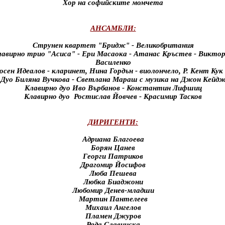
Хор на софийските момчета
АНСАМБЛИ:
Струнен квартет "Бридж" - Великобритания
лавирно трио "Асиса" - Ери Масаока - Атанас Кръстев - Викто
Василенко
осен Идеалов - кларинет, Нина Гордън - виолончело, Р. Кент Кук 
Дуо Биляна Вучкова - Светлана Мараш с музика на Джон Кейд
Клавирно дуо Иво Върбанов - Константин Лифшиц
Клавирно дуо Ростислав Йовчев - Красимир Тасков
ДИРИГЕНТИ:
Адриана Благоева
Борян Цанев
Георги Патриков
Драгомир Йосифов
Люба Пешева
Любка Биаджони
Любомир Денев-младши
Мартин Пантелеев
Михаил Ангелов
Пламен Джуров
Рада Славинска