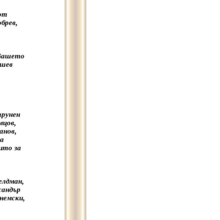
от
брев,
"Вашето
ашев
трунен
мцов,
анов,
а
ито за
елдман,
сандър
немски,