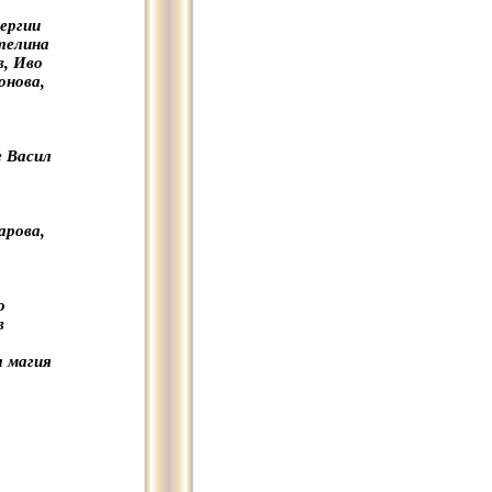
ергии
телина
, Иво
онова,
е Васил
арова,
о
в
а магия