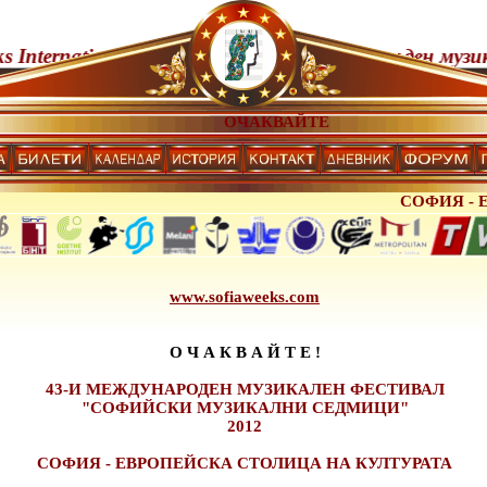
national Festival 23 May - 27 June 2012
43-ти Международен музикален фе
ОЧАКВАЙТЕ
СОФИЯ - ЕВРОПЕ
www.sofiaweeks.com
О Ч А К В А Й Т Е !
43-И МЕЖДУНАРОДЕН МУЗИКАЛЕН ФЕСТИВАЛ
"СОФИЙСКИ МУЗИКАЛНИ СЕДМИЦИ"
2012
СОФИЯ - ЕВРОПЕЙСКА СТОЛИЦА НА КУЛТУРАТА