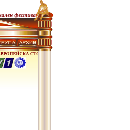
стивал "Софийски музикални седмици" - 23 Май -
ЙСКА СТОЛИЦА НА КУЛТУРАТА