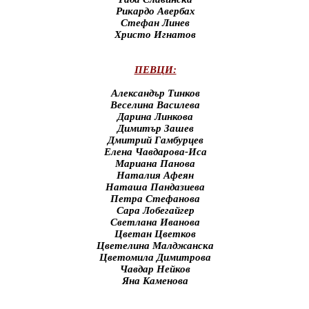
Рикардо Авербах
Стефан Линев
Христо Игнатов
ПЕВЦИ:
Александър Тинков
Веселина Василева
Дарина Линкова
Димитър Зашев
Дмитрий Гамбурцев
Елена Чавдарова-Иса
Мариана Панова
Наталия Афеян
Наташа Пандазиева
Петра Стефанова
Сара Лобегайгер
Светлана Иванова
Цветан Цветков
Цветелина Малджанска
Цветомила Димитрова
Чавдар Нейков
Яна Каменова