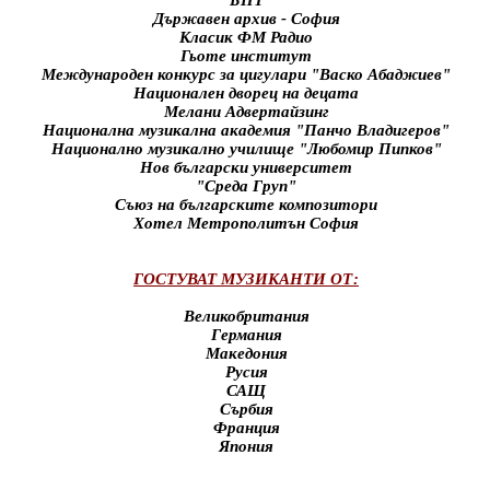
БНТ
Държавен архив - София
Класик ФМ Радио
Гьоте институт
Международен конкурс за цигулари "Васко Абаджиев"
Национален дворец на децата
Мелани Адвертайзинг
Национална музикална академия "Панчо Владигеров"
Национално музикално училище "Любомир Пипков"
Нов български университет
"Среда Груп"
Съюз на българските композитори
Хотел Метрополитън София
ГОСТУВАТ МУЗИКАНТИ ОТ:
Великобритания
Германия
Македония
Русия
САЩ
Сърбия
Франция
Япония