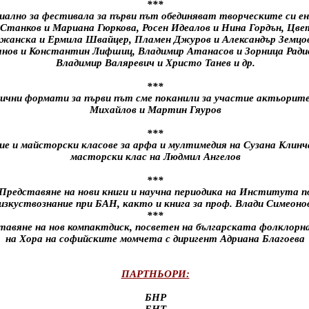
***
иално за фестивала за първи път обединяват творческите си ен
 Станков и Мариана Гюркова, Росен Идеалов и Нина Гордън, Цве
жанска и Ермила Швайцер, Пламен Джуров и Александър Земцов
анов и Константин Лифшиц, Владимир Атанасов и Зорница Ради
Владимир Валяревич и Христо Танев и др.
***
лични формати за първи път сме поканили за участие актьорит
Михайлов и Мартин Гяуров
***
е и майсторски класове за арфа и мултимедия на Сузана Клинч
масторски клас на Людмил Ангелов
***
Представяне на нови книги и научна периодика на Института п
изкуствознание при БАН, както и книга за проф. Влади Симеоно
***
тавяне на нов компактдиск, посветен на българската фолклорн
на Хора на софийските момчета с диригент Адриана Благоева
ПАРТНЬОРИ:
БНР