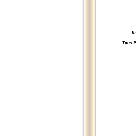
К
Трио Р