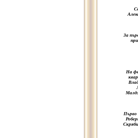
С
Алек
За пър
при
На ф
ква
Влад
Малдж
Първо 
Робер
Скряби